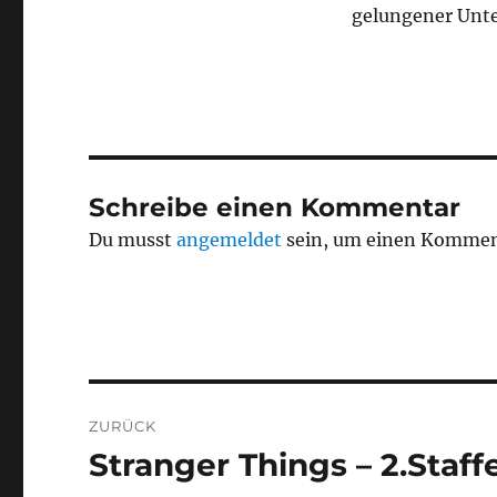
gelungener Unte
Schreibe einen Kommentar
Du musst
angemeldet
sein, um einen Kommen
Beitragsnavigation
ZURÜCK
Stranger Things – 2.Staff
Vorheriger
Beitrag: