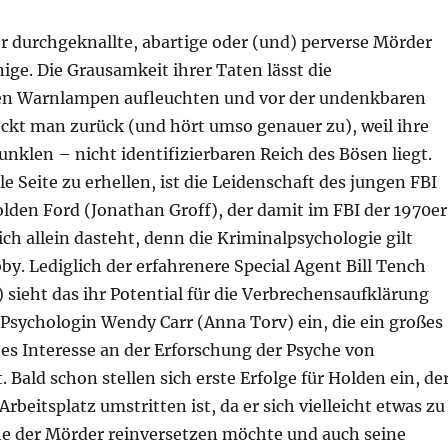
r durchgeknallte, abartige oder (und) perverse Mörder
nige. Die Grausamkeit ihrer Taten lässt die
hen Warnlampen aufleuchten und vor der undenkbaren
eckt man zurück (und hört umso genauer zu), weil ihre
unklen – nicht identifizierbaren Reich des Bösen liegt.
e Seite zu erhellen, ist die Leidenschaft des jungen FBI
lden Ford (Jonathan Groff), der damit im FBI der 1970er
ich allein dasteht, denn die Kriminalpsychologie gilt
y. Lediglich der erfahrenere Special Agent Bill Tench
 sieht das ihr Potential für die Verbrechensaufklärung
 Psychologin Wendy Carr (Anna Torv) ein, die ein großes
es Interesse an der Erforschung der Psyche von
. Bald schon stellen sich erste Erfolge für Holden ein, de
rbeitsplatz umstritten ist, da er sich vielleicht etwas zu
che der Mörder reinversetzen möchte und auch seine