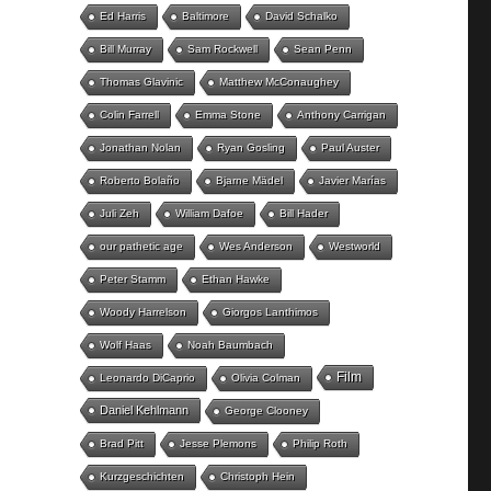
Ed Harris
Baltimore
David Schalko
Bill Murray
Sam Rockwell
Sean Penn
Thomas Glavinic
Matthew McConaughey
Colin Farrell
Emma Stone
Anthony Carrigan
Jonathan Nolan
Ryan Gosling
Paul Auster
Roberto Bolaño
Bjarne Mädel
Javier Marías
Juli Zeh
William Dafoe
Bill Hader
our pathetic age
Wes Anderson
Westworld
Peter Stamm
Ethan Hawke
Woody Harrelson
Giorgos Lanthimos
Wolf Haas
Noah Baumbach
Film
Leonardo DiCaprio
Olivia Colman
Daniel Kehlmann
George Clooney
Brad Pitt
Jesse Plemons
Philip Roth
Kurzgeschichten
Christoph Hein