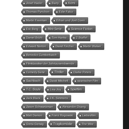
Krimi
Josef Hader
Barry
Thomas Pynchon
Edie Falco
Martin Freeman
Ethan und Joel Coen
Mini-Serie
Science Fiction
Eric Berg
Daniel Brühl
Tom Hanks
2.Staffel
Edward Norton
David Fincher
Martin Walser
Benedict Cumberbatch
Filmklassiker der Jahrtausendwende
Thriller
Comedy-Serie
Clarke Peters
Sachbuch
David Mitchell
spanischer Film
T.C. Boyle
Spielfilm
Lisa Joy
Jack Black
J.K. Simmons
Jason Schwartzman
Alexander Osang
Matt Damon
Franz Rogowski
Liebesfilm
Tragikomödie
Greta Gerwig
The Wire