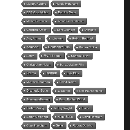
Margot Robbie
Haruki Murakami
DDR-Geschichte
Dominic West
Martin Scorsese
Timothée Chalamet
Christian Kracht
Lars Eidinger
Dystopie
Amy Adams
Western
Robert Redford
Komödie
Deutscher Film
Kieran Culkin
Erzählungen
Satire
Sandra Hüller
Christopher Nolan
französischer Film
Roman
Drama
Idris Elba
Michael Shannon
David Simon
Dramedy-Serie
1. Staffel
Neil Patrick Harris
Romanverfilmung
Evan Rachel Wood
Stefan Zweig
Jeffrey Wright
Biopic
Krimi-Serie
Sarah Goldberg
David Harbour
Serie
Cate Blanchett
Robert De Niro