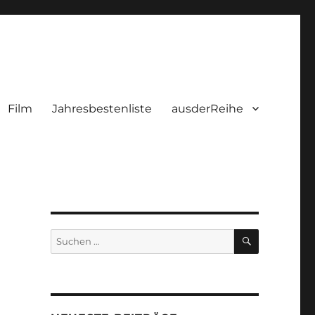
Film
Jahresbestenliste
ausderReihe
SUCHEN
Suchen
nach: