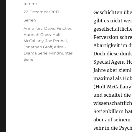
Autor
tommr
Veröffentlicht
27. Dezember 2017
Geschichten übe
am
Kategorien
Serien
gibt es nicht we
Schlagwörter
Anna Torv
,
David Fincher
,
gesellschaftlic
Hannah Gross
,
Holt
Perversion schr
McCallany
,
Joe Penhal
,
Abartigkeit im d
Jonathan Groff
,
Krimi-
Drama Serie
,
Mindhunter
,
Doch diese dunkl
Serie
Special Agent Ho
Jahre aber zieml
maximal als Hobb
(Holt McCallany)
und schaltet die
wissenschaftlich
Serienkillern hat
aber auf seinem A
sehr in die Psy