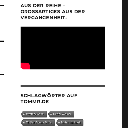
AUS DER REIHE –
GROSSARTIGES AUS DER V
ERGANGENHEIT:
SCHLAGWÖRTER AUF
TOMMR.DE
Mystery-Serie
Henry Winkler
Thriller-Drama Serie
Mahershala Ali