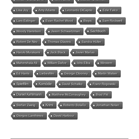
Lisa Joy
Amy Adams
Leonardo DiCaprio
Edie Falco
Lars Eidinger
Evan Rachel Wood
Biopic
Sam Rockwell
Sachbuch
Woody Harrelson
Jason Schwartzman
Robert De Niro
Thomas Glavinic
Sandra Hüller
Haruki Murakami
Jack Black
Javier Marías
Mahershala Ali
William Dafoe
Idris Elba
Western
Ed Harris
Liebesfilm
George Clooney
Martin Walser
Spielfilm
Komödie
David Schalko
Franz Rogowski
Daniel Kehlmann
Matthew McConaughey
Brad Pitt
Krimi
Stefan Zweig
Roberto Bolaño
Jonathan Nolan
Giorgos Lanthimos
David Harbour