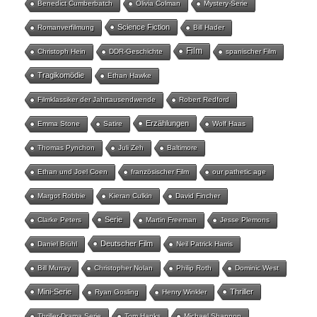
Benedict Cumberbatch
Olivia Colman
Mystery-Serie
Science Fiction
Romanverfilmung
Bill Hader
Film
Christoph Hein
DDR-Geschichte
spanischer Film
Tragikomödie
Ethan Hawke
Filmklassiker der Jahrtausendwende
Robert Redford
Erzählungen
Emma Stone
Satire
Wolf Haas
Thomas Pynchon
Juli Zeh
Baltimore
Ethan und Joel Coen
französischer Film
our pathetic age
Margot Robbie
Kieran Culkin
David Fincher
Serie
Clarke Peters
Martin Freeman
Jesse Plemons
Deutscher Film
Daniel Brühl
Neil Patrick Harris
Bill Murray
Christopher Nolan
Philip Roth
Dominic West
Mini-Serie
Thriller
Ryan Gosling
Henry Winkler
Thriller-Drama Serie
Tom Hanks
Michael Shannon