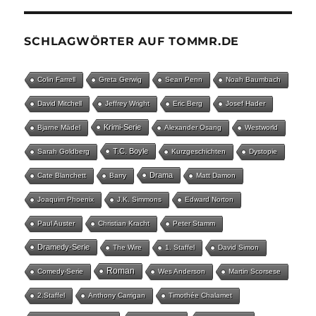
SCHLAGWÖRTER AUF TOMMR.DE
Colin Farrell
Greta Gerwig
Sean Penn
Noah Baumbach
David Mitchell
Jeffrey Wright
Eric Berg
Josef Hader
Krimi-Serie
Bjarne Mädel
Alexander Osang
Westworld
T.C. Boyle
Sarah Goldberg
Kurzgeschichten
Dystopie
Drama
Cate Blanchett
Barry
Matt Damon
Joaquim Phoenix
J.K. Simmons
Edward Norton
Paul Auster
Christian Kracht
Peter Stamm
Dramedy-Serie
The Wire
1. Staffel
David Simon
Roman
Comedy-Serie
Wes Anderson
Martin Scorsese
2.Staffel
Anthony Carrigan
Timothée Chalamet