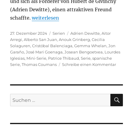
und sich als Förderer von Hubert de Givinchy
(Adrien Dewitte), einen attraktiven Freund
„Cristóbal Balenciaga“
schaffte.
weiterlesen
Veröffentlicht
Kategorien
Schlagwörter
27. Dezember 2024
Serien
Adrien Dewitte
,
Aitor
am
Arregi
,
Alberto San Juan
,
Anouk Grinberg
,
Cecilia
Solaguren
,
Cristóbal Balenciaga
,
Gemma Whelan
,
Jon
Garaño
,
José Mari Goenaga
,
Josean Bengoetxea
,
Lourdes
Iglesias
,
Mini-Serie
,
Patrice Thibaud
,
Serie
,
spanische
zu
Serie
,
Thomas Coumans
Schreibe einen Kommentar
Cristóba
Balenci
SU
Suchen
nach: