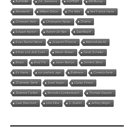
Roman
Komödie
J.K. Simmons
Bill Murray
Westworld
William Dafoe
The Wire
Neil Patrick Harris
Drama
Christoph Hein
Christopher Nolan
Sachbuch
Edward Norton
Robert De Niro
Evan Rachel Wood
Joaquim Phoenix
Mahershala Ali
Ethan und Joel Coen
Martin Walser
David Schalko
Biopic
Brad Pitt
Javier Marías
Dominic West
Ed Harris
our pathetic age
Baltimore
Comedy-Serie
Dramedy-Serie
Josef Hader
Clarke Peters
Science Fiction
Benedict Cumberbatch
Thomas Glavinic
Cate Blanchett
Idris Elba
1. Staffel
Jeffrey Wright