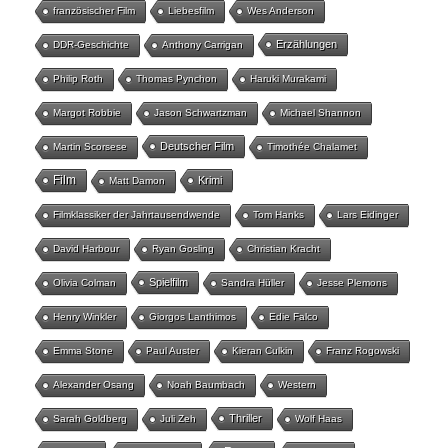
französischer Film
Liebesfilm
Wes Anderson
Erzählungen
DDR-Geschichte
Anthony Carrigan
Philip Roth
Thomas Pynchon
Haruki Murakami
Margot Robbie
Jason Schwartzman
Michael Shannon
Deutscher Film
Martin Scorsese
Timothée Chalamet
Film
Krimi
Matt Damon
Filmklassiker der Jahrtausendwende
Tom Hanks
Lars Eidinger
David Harbour
Ryan Gosling
Christian Kracht
Spielfilm
Olivia Colman
Sandra Hüller
Jesse Plemons
Henry Winkler
Giorgos Lanthimos
Edie Falco
Emma Stone
Paul Auster
Kieran Culkin
Franz Rogowski
Alexander Osang
Noah Baumbach
Western
Thriller
Sarah Goldberg
Juli Zeh
Wolf Haas