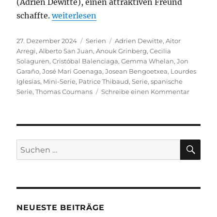
(Adrien Dewitte), einen attraktiven Freund
„Cristóbal Balenciaga“
schaffte.
weiterlesen
Veröffentlicht
Kategorien
Schlagwörter
27. Dezember 2024
Serien
Adrien Dewitte
,
Aitor
am
Arregi
,
Alberto San Juan
,
Anouk Grinberg
,
Cecilia
Solaguren
,
Cristóbal Balenciaga
,
Gemma Whelan
,
Jon
Garaño
,
José Mari Goenaga
,
Josean Bengoetxea
,
Lourdes
Iglesias
,
Mini-Serie
,
Patrice Thibaud
,
Serie
,
spanische
zu
Serie
,
Thomas Coumans
Schreibe einen Kommentar
Cristóba
Balenci
SU
Suchen
nach:
NEUESTE BEITRÄGE