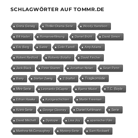
SCHLAGWÖRTER AUF TOMMR.DE
Greta Gerwig
Thriller-Drama Serie
Woody Harrelson
Bill Hader
Romanverfilmung
Daniel Brühl
David Simon
Eric Berg
Satire
Colin Farrell
Amy Adams
Robert Redford
Roberto Bolaño
David Fincher
Jack Black
Peter Stamm
Jonathan Nolan
Sean Penn
Tragikomödie
Barry
Stefan Zweig
2.Staffel
Mini-Serie
T.C. Boyle
Leonardo DiCaprio
Bjarne Mädel
Ethan Hawke
Kurzgeschichten
Martin Freeman
Krimi-Serie
Daniel Kehlmann
Serie
George Clooney
David Mitchell
Dystopie
Lisa Joy
spanischer Film
Matthew McConaughey
Mystery-Serie
Sam Rockwell