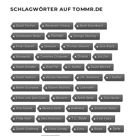
SCHLAGWÖRTER AUF TOMMR.DE
David Fincher
Alexander Osang
Noah Baumbach
Roman
Christopher Nolan
George Clooney
Peter Stamm
Dystopie
Thomas Glavinic
Jack Black
Drama
Westworld
Timothée Chalamet
Juli Zeh
David Schalko
Brad Pitt
1. Staffel
David Mitchell
David Harbour
Woody Harrelson
J.K. Simmons
2.Staffel
Martin Scorsese
Robert Redford
Liebesfilm
Krimi-Serie
Ethan und Joel Coen
Western
Tom Hanks
Amy Adams
Mystery-Serie
Baltimore
Jonathan Nolan
T.C. Boyle
Philip Roth
Wes Anderson
Edie Falco
Serie
Sarah Goldberg
Greta Gerwig
Barry
Biopic