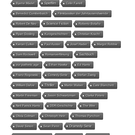
Spielfilm
Bjarne Mädel
Colin Farrell
Benedict Cumberbatch
Filmklassiker der Jahrtausendwende
Science Fiction
Robert De Niro
Roberto Bolaño
Ryan Gosling
Kurzgeschichten
Christian Kracht
Kieran Culkin
Paul Auster
Josef Hader
Margot Robbie
Sachbuch
Sam Rockwell
Romanverfilmung
our pathetic age
Ethan Hawke
Ed Harris
Franz Rogowski
Comedy-Serie
Stefan Zweig
Thriller
William Dafoe
Martin Walser
Cate Blanchett
Martin Freeman
Jason Schwartzman
Clarke Peters
Neil Patrick Harris
DDR-Geschichte
The Wire
Olivia Colman
Christoph Hein
Thomas Pynchon
Dramedy-Serie
David Simon
Sean Penn