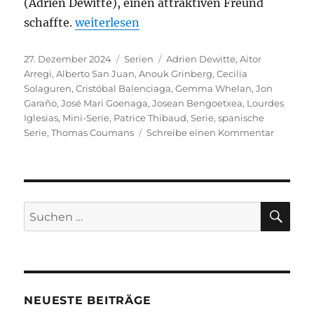
(Adrien Dewitte), einen attraktiven Freund
„Cristóbal Balenciaga“
schaffte.
weiterlesen
Veröffentlicht
Kategorien
Schlagwörter
27. Dezember 2024
Serien
Adrien Dewitte
,
Aitor
am
Arregi
,
Alberto San Juan
,
Anouk Grinberg
,
Cecilia
Solaguren
,
Cristóbal Balenciaga
,
Gemma Whelan
,
Jon
Garaño
,
José Mari Goenaga
,
Josean Bengoetxea
,
Lourdes
Iglesias
,
Mini-Serie
,
Patrice Thibaud
,
Serie
,
spanische
zu
Serie
,
Thomas Coumans
Schreibe einen Kommentar
Cristóba
Balenci
SU
Suchen
nach:
NEUESTE BEITRÄGE