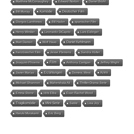
Matthew McConaughey
Edward Norton
Daniel Brühl
Komödie
Deutscher Film
Bill Murray
Giorgos Lanthimos
Bill Hader
spanischer Film
Henry Winkler
Leonardo DiCaprio
Lars Eidinger
Daniel Kehlmann
Matt Damon
Wolf Haas
französischer Film
Jesse Plemons
Sandra Hüller
Film
Joaquim Phoenix
Anthony Carrigan
Jeffrey Wright
Erzählungen
Krimi
Javier Marías
Dominic West
Michael Shannon
Mahershala Ali
Thriller-Drama Serie
Emma Stone
Idris Elba
Evan Rachel Wood
Tragikomödie
Mini-Serie
Satire
Lisa Joy
Haruki Murakami
Eric Berg