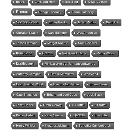
Biopic
Christoph Hein
Eric Berg
Olivia Colman
Roman
George Clooney
Sarah Goldberg
Science Fiction
Ethan Hawke
Javier Marías
Brad Pitt
Christian Kracht
Lars Eidinger
Wes Anderson
Jesse Plemons
Margot Robbie
Sam Rockwell
Krimi-Serie
Drama
Neil Patrick Harris
Martin Walser
Erzählungen
Filmklassiker der Jahrtausendwende
Anthony Carrigan
Haruki Murakami
Westworld
Evan Rachel Wood
Giorgos Lanthimos
Emma Stone
Cate Blanchett
Ethan und Joel Coen
Jack Black
Josef Hader
Greta Gerwig
1. Staffel
2.Staffel
Spielfilm
Kieran Culkin
Peter Stamm
Idris Elba
Henry Winkler
Kurzgeschichten
Benedict Cumberbatch