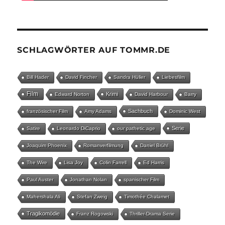
SCHLAGWÖRTER AUF TOMMR.DE
Bill Hader
David Fincher
Sandra Hüller
Liebesfilm
Film
Krimi
Edward Norton
David Harbour
Barry
Sachbuch
französischer Film
Amy Adams
Dominic West
Serie
Satire
Leonardo DiCaprio
our pathetic age
Joaquim Phoenix
Romanverfilmung
Daniel Brühl
The Wire
Lisa Joy
Colin Farrell
Ed Harris
Paul Auster
Jonathan Nolan
spanischer Film
Mahershala Ali
Stefan Zweig
Timothée Chalamet
Tragikomödie
Franz Rogowski
Thriller-Drama Serie