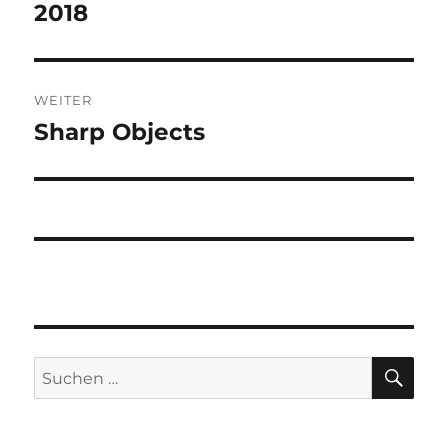
Beitrag:
2018
WEITER
Sharp Objects
Nächster
Beitrag:
SU
Suchen
nach: