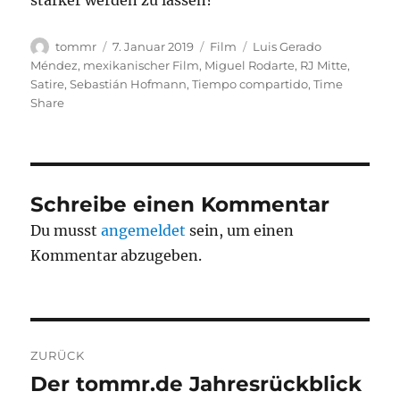
stärker werden zu lassen?
Autor
Veröffentlicht
Kategorien
Schlagwörter
tommr
7. Januar 2019
Film
Luis Gerado
am
Méndez
,
mexikanischer Film
,
Miguel Rodarte
,
RJ Mitte
,
Satire
,
Sebastián Hofmann
,
Tiempo compartido
,
Time
Share
Schreibe einen Kommentar
Du musst
angemeldet
sein, um einen
Kommentar abzugeben.
Beitragsnavigation
ZURÜCK
Der tommr.de Jahresrückblick
Vorheriger