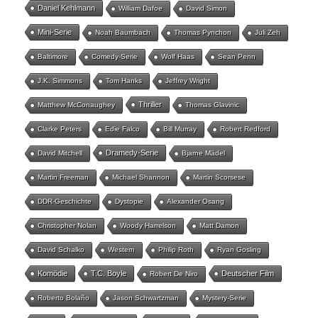
Daniel Kehlmann
William Dafoe
David Simon
Mini-Serie
Noah Baumbach
Thomas Pynchon
Juli Zeh
Baltimore
Comedy-Serie
Wolf Haas
Sean Penn
J.K. Simmons
Tom Hanks
Jeffrey Wright
Thriller
Matthew McConaughey
Thomas Glavinic
Clarke Peters
Edie Falco
Bill Murray
Robert Redford
Dramedy-Serie
David Mitchell
Bjarne Mädel
Martin Freeman
Michael Shannon
Martin Scorsese
DDR-Geschichte
Dystopie
Alexander Osang
Christopher Nolan
Woody Harrelson
Matt Damon
David Schalko
Western
Philip Roth
Ryan Gosling
Komödie
T.C. Boyle
Deutscher Film
Robert De Niro
Roberto Bolaño
Jason Schwartzman
Mystery-Serie