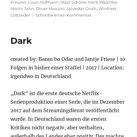
Kreuzer
,
Louis Hofmann
,
Maja Schöne
,
Mark Waschke
,
Moritz Jahn
,
Oliver Masucci
,
Sylvester Groth
,
Winfried
zu
Glatzeder
Schreibe einen Kommentar
Dark
–
2.Staffel
Dark
created by: Baran bo Odar und Jantje Friese | 10
Folgen in bisher einer Staffel | 2017 | Location:
irgendwo in Deutschland
„Dark“ ist die erste deutsche Netflix-
Serienproduktion einer Serie, die im Dezember
2017 auf dem Streamingdienst veröffentlicht
wurde. In Deutschland waren die ersten
Kritiken nicht negativ, aber verhalten,
außerhalb des Landes eher positiv. Das machte