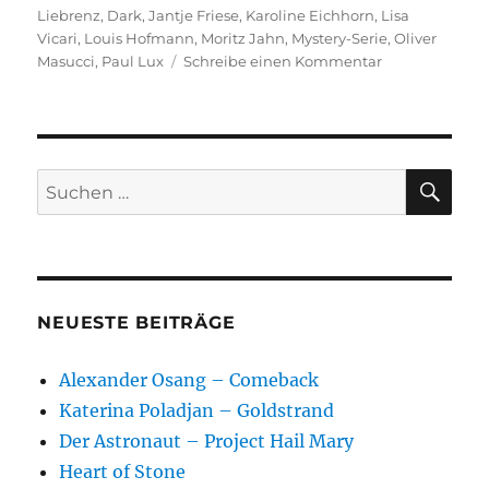
am
Liebrenz
,
Dark
,
Jantje Friese
,
Karoline Eichhorn
,
Lisa
Vicari
,
Louis Hofmann
,
Moritz Jahn
,
Mystery-Serie
,
Oliver
zu
Masucci
,
Paul Lux
Schreibe einen Kommentar
Dark
SU
Suchen
nach:
NEUESTE BEITRÄGE
Alexander Osang – Comeback
Katerina Poladjan – Goldstrand
Der Astronaut – Project Hail Mary
Heart of Stone