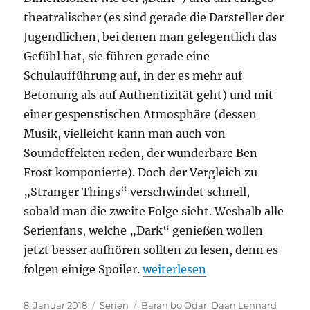
theatralischer (es sind gerade die Darsteller der
Jugendlichen, bei denen man gelegentlich das
Gefühl hat, sie führen gerade eine
Schulaufführung auf, in der es mehr auf
Betonung als auf Authentizität geht) und mit
einer gespenstischen Atmosphäre (dessen
Musik, vielleicht kann man auch von
Soundeffekten reden, der wunderbare Ben
Frost komponierte). Doch der Vergleich zu
„Stranger Things“ verschwindet schnell,
sobald man die zweite Folge sieht. Weshalb alle
Serienfans, welche „Dark“ genießen wollen
jetzt besser aufhören sollten zu lesen, denn es
„Dark“
folgen einige Spoiler.
weiterlesen
Veröffentlicht
Kategorien
Schlagwörter
8. Januar 2018
Serien
Baran bo Odar
,
Daan Lennard