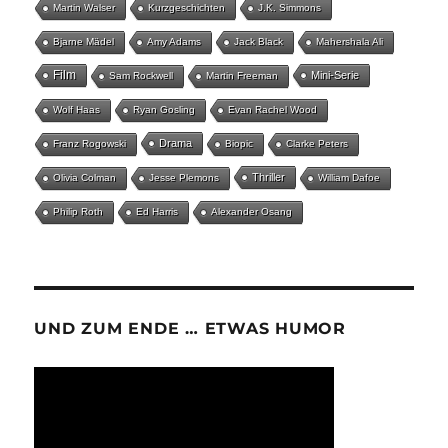
Martin Walser
Kurzgeschichten
J.K. Simmons
Bjarne Mädel
Amy Adams
Jack Black
Mahershala Ali
Film
Mini-Serie
Sam Rockwell
Martin Freeman
Wolf Haas
Ryan Gosling
Evan Rachel Wood
Drama
Franz Rogowski
Biopic
Clarke Peters
Thriller
Olivia Colman
Jesse Plemons
William Dafoe
Philip Roth
Ed Harris
Alexander Osang
UND ZUM ENDE … ETWAS HUMOR