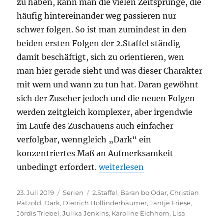
zu haben, kann man die vielen Zeitsprünge, die
häufig hintereinander weg passieren nur
schwer folgen. So ist man zumindest in den
beiden ersten Folgen der 2.Staffel ständig
damit beschäftigt, sich zu orientieren, wen
man hier gerade sieht und was dieser Charakter
mit wem und wann zu tun hat. Daran gewöhnt
sich der Zuseher jedoch und die neuen Folgen
werden zeitgleich komplexer, aber irgendwie
im Laufe des Zuschauens auch einfacher
verfolgbar, wenngleich „Dark“ ein
konzentriertes Maß an Aufmerksamkeit
„Dark – 2.Staffel“
unbedingt erfordert.
weiterlesen
Veröffentlicht
Kategorien
Schlagwörter
23. Juli 2019
Serien
2.Staffel
,
Baran bo Odar
,
Christian
am
Pätzold
,
Dark
,
Dietrich Hollinderbäumer
,
Jantje Friese
,
Jördis Triebel
,
Julika Jenkins
,
Karoline Eichhorn
,
Lisa