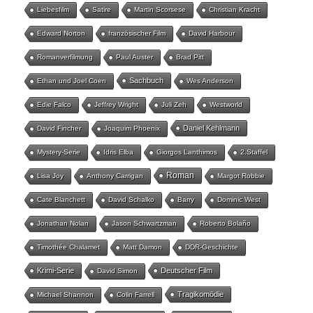
Liebesfilm
Satire
Martin Scorsese
Christian Kracht
Edward Norton
französischer Film
David Harbour
Romanverfilmung
Paul Auster
Brad Pitt
Sachbuch
Ethan und Joel Coen
Wes Anderson
Edie Falco
Jeffrey Wright
Juli Zeh
Westworld
Daniel Kehlmann
David Fincher
Joaquim Phoenix
Mystery-Serie
Idris Elba
Giorgos Lanthimos
2.Staffel
Roman
Lisa Joy
Anthony Carrigan
Margot Robbie
Cate Blanchett
David Schalko
Barry
Dominic West
Jonathan Nolan
Jason Schwartzman
Roberto Bolaño
Timothée Chalamet
Matt Damon
DDR-Geschichte
Krimi-Serie
Deutscher Film
David Simon
Tragikomödie
Michael Shannon
Colin Farrell