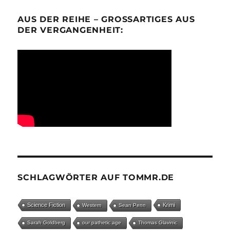
AUS DER REIHE – GROSSARTIGES AUS D
ER VERGANGENHEIT:
SCHLAGWÖRTER AUF TOMMR.DE
Science Fiction
Krimi
Western
Sean Penn
Sarah Goldberg
our pathetic age
Thomas Glavinic