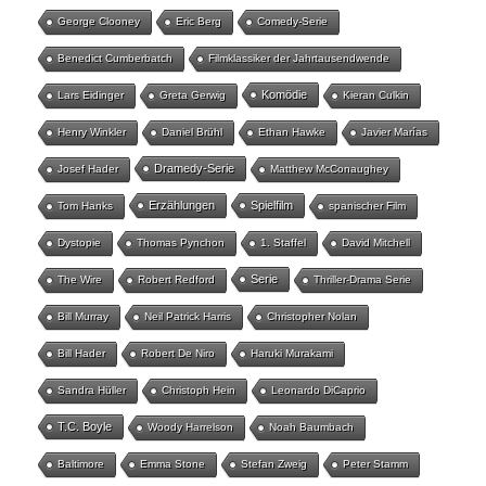
George Clooney
Eric Berg
Comedy-Serie
Benedict Cumberbatch
Filmklassiker der Jahrtausendwende
Komödie
Lars Eidinger
Greta Gerwig
Kieran Culkin
Henry Winkler
Daniel Brühl
Ethan Hawke
Javier Marías
Dramedy-Serie
Josef Hader
Matthew McConaughey
Erzählungen
Spielfilm
Tom Hanks
spanischer Film
Dystopie
Thomas Pynchon
1. Staffel
David Mitchell
Serie
The Wire
Robert Redford
Thriller-Drama Serie
Bill Murray
Neil Patrick Harris
Christopher Nolan
Bill Hader
Robert De Niro
Haruki Murakami
Sandra Hüller
Christoph Hein
Leonardo DiCaprio
T.C. Boyle
Woody Harrelson
Noah Baumbach
Baltimore
Emma Stone
Stefan Zweig
Peter Stamm