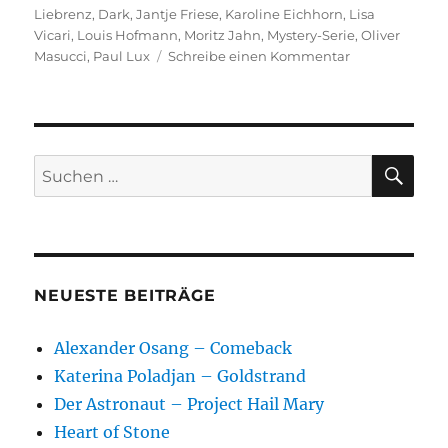
am
Liebrenz
,
Dark
,
Jantje Friese
,
Karoline Eichhorn
,
Lisa
Vicari
,
Louis Hofmann
,
Moritz Jahn
,
Mystery-Serie
,
Oliver
zu
Masucci
,
Paul Lux
Schreibe einen Kommentar
Dark
SU
Suchen
nach:
NEUESTE BEITRÄGE
Alexander Osang – Comeback
Katerina Poladjan – Goldstrand
Der Astronaut – Project Hail Mary
Heart of Stone