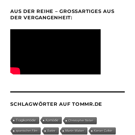
AUS DER REIHE – GROSSARTIGES AUS D
ER VERGANGENHEIT:
SCHLAGWÖRTER AUF TOMMR.DE
Tragikomödie
Komödie
Christopher Nolan
spanischer Film
Satire
Martin Walser
Kieran Culkin