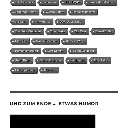
T.C. Boyle
J.K. Simmons
Liebesfilm
Leonardo DiCaprio
Jonathan Nolan
William Dafoe
Haruki Murakami
Juli Zeh
Amy Adams
DDR-Geschichte
Timothée Chalamet
Tom Hanks
The Wire
Daniel Brühl
Brad Pitt
Martin Freeman
Dominic West
Romanverfilmung
Matt Damon
Sarah Goldberg
Sachbuch
Sean Penn
Martin Scorsese
Edie Falco
Roman
Christoph Hein
UND ZUM ENDE … ETWAS HUMOR