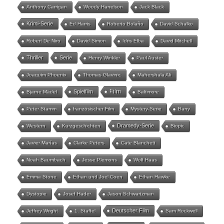
Anthony Carrigan
Woody Harrelson
Jack Black
Krimi-Serie
Ed Harris
Roberto Bolaño
David Schalko
Robert De Niro
David Simon
Idris Elba
David Mitchell
Thriller
Serie
Henry Winkler
Paul Auster
Joaquim Phoenix
Thomas Glavinic
Mahershala Ali
Film
Spielfilm
Bjarne Mädel
Baltimore
Peter Stamm
französischer Film
Mystery-Serie
Barry
Dramedy-Serie
Western
Kurzgeschichten
Biopic
Javier Marías
Clarke Peters
Cate Blanchett
Noah Baumbach
Jesse Plemons
Wolf Haas
Emma Stone
Ethan und Joel Coen
Ethan Hawke
Dystopie
Josef Hader
Jason Schwartzman
Deutscher Film
Jeffrey Wright
1. Staffel
Sam Rockwell