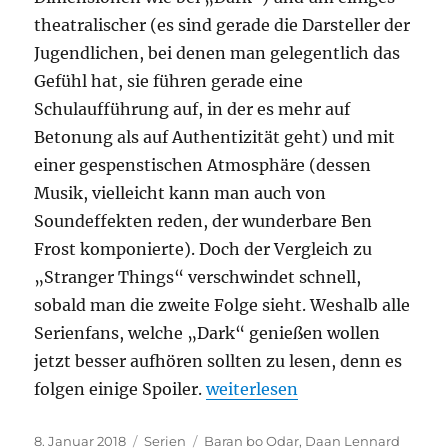
theatralischer (es sind gerade die Darsteller der
Jugendlichen, bei denen man gelegentlich das
Gefühl hat, sie führen gerade eine
Schulaufführung auf, in der es mehr auf
Betonung als auf Authentizität geht) und mit
einer gespenstischen Atmosphäre (dessen
Musik, vielleicht kann man auch von
Soundeffekten reden, der wunderbare Ben
Frost komponierte). Doch der Vergleich zu
„Stranger Things“ verschwindet schnell,
sobald man die zweite Folge sieht. Weshalb alle
Serienfans, welche „Dark“ genießen wollen
jetzt besser aufhören sollten zu lesen, denn es
„Dark“
folgen einige Spoiler.
weiterlesen
Veröffentlicht
Kategorien
Schlagwörter
8. Januar 2018
Serien
Baran bo Odar
,
Daan Lennard