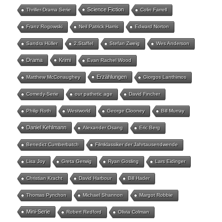
Science Fiction
Thriller-Drama Serie
Colin Farrell
Franz Rogowski
Neil Patrick Harris
Edward Norton
Sandra Hüller
2.Staffel
Stefan Zweig
Wes Anderson
Drama
Krimi
Evan Rachel Wood
Erzählungen
Matthew McConaughey
Giorgos Lanthimos
Comedy-Serie
our pathetic age
David Fincher
Philip Roth
Westworld
George Clooney
Bill Murray
Daniel Kehlmann
Alexander Osang
Eric Berg
Benedict Cumberbatch
Filmklassiker der Jahrtausendwende
Lisa Joy
Greta Gerwig
Ryan Gosling
Lars Eidinger
Christian Kracht
David Harbour
Bill Hader
Thomas Pynchon
Michael Shannon
Margot Robbie
Mini-Serie
Robert Redford
Olivia Colman