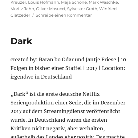
Kreuzer
,
Louis Hofmann
,
Maja Schöne
,
Mark Waschke
,
Moritz Jahn
,
Oliver Masucci
,
Sylvester Groth
,
Winfried
zu
Glatzeder
Schreibe einen Kommentar
Dark
–
2.Staffel
Dark
created by: Baran bo Odar und Jantje Friese | 10
Folgen in bisher einer Staffel | 2017 | Location:
irgendwo in Deutschland
„Dark“ ist die erste deutsche Netflix-
Serienproduktion einer Serie, die im Dezember
2017 auf dem Streamingdienst veröffentlicht
wurde. In Deutschland waren die ersten
Kritiken nicht negativ, aber verhalten,
außerhalb des Landes eher positiv. Das machte