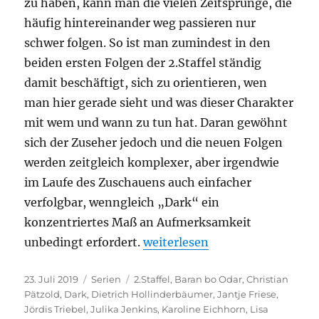
zu haben, kann man die vielen Zeitsprünge, die
häufig hintereinander weg passieren nur
schwer folgen. So ist man zumindest in den
beiden ersten Folgen der 2.Staffel ständig
damit beschäftigt, sich zu orientieren, wen
man hier gerade sieht und was dieser Charakter
mit wem und wann zu tun hat. Daran gewöhnt
sich der Zuseher jedoch und die neuen Folgen
werden zeitgleich komplexer, aber irgendwie
im Laufe des Zuschauens auch einfacher
verfolgbar, wenngleich „Dark“ ein
konzentriertes Maß an Aufmerksamkeit
„Dark – 2.Staffel“
unbedingt erfordert.
weiterlesen
Veröffentlicht
Kategorien
Schlagwörter
23. Juli 2019
Serien
2.Staffel
,
Baran bo Odar
,
Christian
am
Pätzold
,
Dark
,
Dietrich Hollinderbäumer
,
Jantje Friese
,
Jördis Triebel
,
Julika Jenkins
,
Karoline Eichhorn
,
Lisa