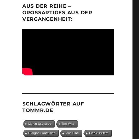
AUS DER REIHE –
GROSSARTIGES AUS DER V
ERGANGENHEIT:
SCHLAGWÖRTER AUF
TOMMR.DE
Martin Scorsese
The Wire
Giorgos Lanthimos
Idris Elba
Clarke Peters