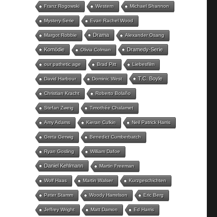
Franz Rogowski
Western
Michael Shannon
Mystery-Serie
Evan Rachel Wood
Drama
Margot Robbie
Alexander Osang
Komödie
Dramedy-Serie
Olivia Colman
our pathetic age
Brad Pitt
Liebesfilm
T.C. Boyle
David Harbour
Dominic West
Christian Kracht
Roberto Bolaño
Stefan Zweig
Timothée Chalamet
Amy Adams
Kieran Culkin
Neil Patrick Harris
Greta Gerwig
Benedict Cumberbatch
Ryan Gosling
William Dafoe
Daniel Kehlmann
Martin Freeman
Wolf Haas
Martin Walser
Kurzgeschichten
Peter Stamm
Woody Harrelson
Eric Berg
Jeffrey Wright
Matt Damon
Ed Harris