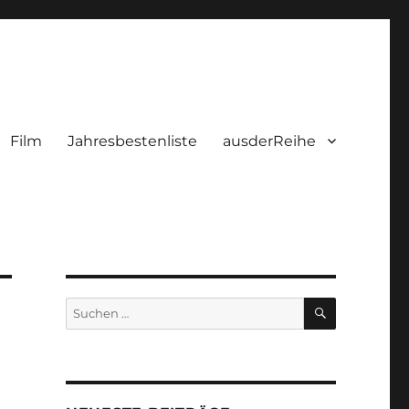
Film
Jahresbestenliste
ausderReihe
SUCHEN
Suchen
nach: