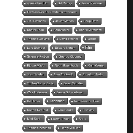
spanischer Film
Bill Murray
Jesse Plemons
Filmklassiker der Jahrtausendwende
J.K. Simmons
Javier Marías
Philip Roth
Daniel Brühl
Paul Auster
Haruki Murakami
Thomas Glavinic
David Fincher
Biopic
Film
Lars Eidinger
Edward Norton
Science Fiction
George Clooney
Krimi-Serie
Bjarne Mädel
Noah Baumbach
Josef Hader
Sam Rockwell
Jonathan Nolan
Thriller-Drama Serie
David Schalko
Wes Anderson
Jason Schwartzman
Sachbuch
Bill Hader
französischer Film
Robert Redford
Tom Hanks
Lisa Joy
Mini-Serie
Serie
Emma Stone
Thomas Pynchon
Henry Winkler