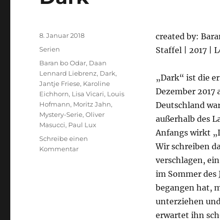
Veröffentlicht
8. Januar 2018
created by: Bara
am
Kategorien
Serien
Staffel | 2017 |
Schlagwörter
Baran bo Odar
,
Daan
Lennard Liebrenz
,
Dark
,
„Dark“ ist die e
Jantje Friese
,
Karoline
Dezember 2017 a
Eichhorn
,
Lisa Vicari
,
Louis
Hofmann
,
Moritz Jahn
,
Deutschland ware
Mystery-Serie
,
Oliver
außerhalb des La
Masucci
,
Paul Lux
Anfangs wirkt „
Schreibe einen
Wir schreiben d
zu
Kommentar
Dark
verschlagen, ei
im Sommer des J
begangen hat, m
unterziehen und
erwartet ihn sc