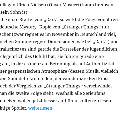
Kollegen Ulrich Nielsen (Oliver Masucci) kaum bremsen
sein Sohn ist.
ie erste Staffel von „Dark“ so wirkt die Folge von ihre
 deutsche Mystery-Kopie von „Stranger Things“ nur
scher (zwar regnet es im November in Deutschland viel,
n solchen Sommerregen-Dimensionen wie bei „Dark“) un
ralischer (es sind gerade die Darsteller der Jugendlichen
legentlich das Gefühl hat, sie führen gerade eine
auf, in der es mehr auf Betonung als auf Authentizität
iner gespenstischen Atmosphäre (dessen Musik, vielleich
on Soundeffekten reden, der wunderbare Ben Frost
och der Vergleich zu „Stranger Things“ verschwindet
man die zweite Folge sieht. Weshalb alle Serienfans,
nießen wollen jetzt besser aufhören sollten zu lesen,
„Dark“
inige Spoiler.
weiterlesen