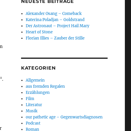
NEUESTE BEITRÄGE
Alexander Osang – Comeback
Katerina Poladjan – Goldstrand
Der Astronaut – Project Hail Mary
Heart of Stone
Florian Illies – Zauber der Stille
im
KATEGORIEN
“.
Allgemein
aus fremden Regalen
Erzählungen
Film
Literatur
Musik
our pathetic age – Gegenwartsdiagnosen
Podcast
r
Roman