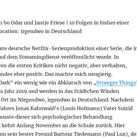
n bo Odar und Jantje Friese | 10 Folgen in bisher einer
 Location: irgendwo in Deutschland
rste deutsche Netflix-Serienproduktion einer Serie, die 
uf dem Streamingdienst veröffentlicht wurde. In
n die ersten Kritiken nicht negativ, aber verhalten,
ndes eher positiv. Das machte mich neugierig.
Dark“ ein wenig wie ein Abklatsch von „
Stranger Things
as Jahr 2019 und werden in das Städtchen Winden
n Ort im Nirgendwo, irgendwo in Deutschland. Nachdem
ahres Jonas Kahnwald‘s (Louis Hofmann) Vater Suizid
usste dieser sich psychologischer Behandlung
 kehrt Anfang November an die Schule zurück. Hier
hon sein bester Freund Bartosz Tiedemann (Paul Lux), de