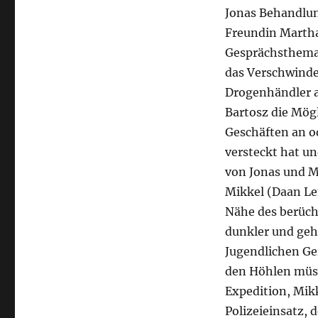
Jonas Behandlun
Freundin Martha 
Gesprächsthema 
das Verschwinden
Drogenhändler a
Bartosz die Mögl
Geschäften an o
versteckt hat u
von Jonas und M
Mikkel (Daan Len
Nähe des berüch
dunkler und gehe
Jugendlichen Ge
den Höhlen müsse
Expedition, Mikk
Polizeieinsatz, 