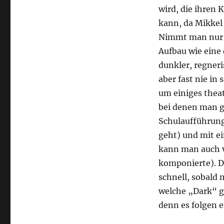
wird, die ihren 
kann, da Mikkel 
Nimmt man nur d
Aufbau wie eine
dunkler, regneri
aber fast nie i
um einiges theat
bei denen man ge
Schulaufführung 
geht) und mit e
kann man auch v
komponierte). D
schnell, sobald 
welche „Dark“ ge
denn es folgen e