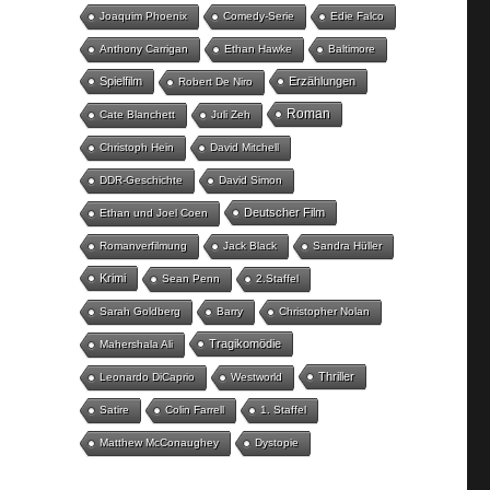
Joaquim Phoenix
Comedy-Serie
Edie Falco
Anthony Carrigan
Ethan Hawke
Baltimore
Spielfilm
Erzählungen
Robert De Niro
Roman
Cate Blanchett
Juli Zeh
Christoph Hein
David Mitchell
DDR-Geschichte
David Simon
Deutscher Film
Ethan und Joel Coen
Romanverfilmung
Jack Black
Sandra Hüller
Krimi
Sean Penn
2.Staffel
Sarah Goldberg
Barry
Christopher Nolan
Tragikomödie
Mahershala Ali
Thriller
Leonardo DiCaprio
Westworld
Satire
Colin Farrell
1. Staffel
Matthew McConaughey
Dystopie