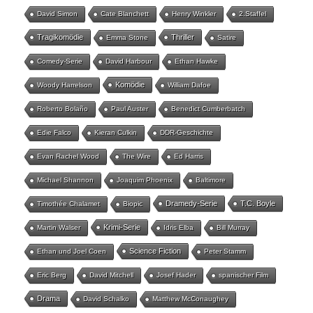
David Simon
Cate Blanchett
Henry Winkler
2.Staffel
Tragikomödie
Thriller
Emma Stone
Satire
Comedy-Serie
David Harbour
Ethan Hawke
Komödie
Woody Harrelson
William Dafoe
Roberto Bolaño
Paul Auster
Benedict Cumberbatch
Edie Falco
Kieran Culkin
DDR-Geschichte
Evan Rachel Wood
The Wire
Ed Harris
Michael Shannon
Joaquim Phoenix
Baltimore
Dramedy-Serie
T.C. Boyle
Timothée Chalamet
Biopic
Krimi-Serie
Martin Walser
Idris Elba
Bill Murray
Science Fiction
Ethan und Joel Coen
Peter Stamm
Eric Berg
David Mitchell
Josef Hader
spanischer Film
Drama
David Schalko
Matthew McConaughey