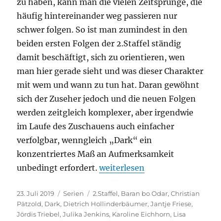
zu haben, kann man die vielen Zeitsprünge, die
häufig hintereinander weg passieren nur
schwer folgen. So ist man zumindest in den
beiden ersten Folgen der 2.Staffel ständig
damit beschäftigt, sich zu orientieren, wen
man hier gerade sieht und was dieser Charakter
mit wem und wann zu tun hat. Daran gewöhnt
sich der Zuseher jedoch und die neuen Folgen
werden zeitgleich komplexer, aber irgendwie
im Laufe des Zuschauens auch einfacher
verfolgbar, wenngleich „Dark“ ein
konzentriertes Maß an Aufmerksamkeit
„Dark – 2.Staffel“
unbedingt erfordert.
weiterlesen
Veröffentlicht
Kategorien
Schlagwörter
23. Juli 2019
Serien
2.Staffel
,
Baran bo Odar
,
Christian
am
Pätzold
,
Dark
,
Dietrich Hollinderbäumer
,
Jantje Friese
,
Jördis Triebel
,
Julika Jenkins
,
Karoline Eichhorn
,
Lisa