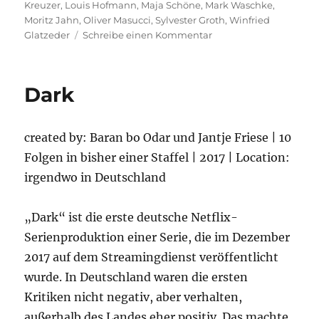
Kreuzer
,
Louis Hofmann
,
Maja Schöne
,
Mark Waschke
,
Moritz Jahn
,
Oliver Masucci
,
Sylvester Groth
,
Winfried
zu
Glatzeder
Schreibe einen Kommentar
Dark
–
2.Staffel
Dark
created by: Baran bo Odar und Jantje Friese | 10
Folgen in bisher einer Staffel | 2017 | Location:
irgendwo in Deutschland
„Dark“ ist die erste deutsche Netflix-
Serienproduktion einer Serie, die im Dezember
2017 auf dem Streamingdienst veröffentlicht
wurde. In Deutschland waren die ersten
Kritiken nicht negativ, aber verhalten,
außerhalb des Landes eher positiv. Das machte