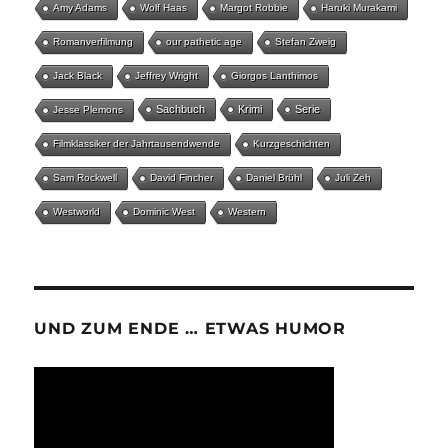
Amy Adams
Wolf Haas
Margot Robbie
Haruki Murakami
Romanverfilmung
our pathetic age
Stefan Zweig
Jack Black
Jeffrey Wright
Giorgos Lanthimos
Sachbuch
Krimi
Serie
Jesse Plemons
Filmklassiker der Jahrtausendwende
Kurzgeschichten
Sam Rockwell
David Fincher
Daniel Brühl
Juli Zeh
Westworld
Dominic West
Western
UND ZUM ENDE … ETWAS HUMOR