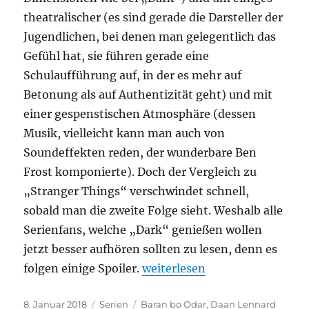
theatralischer (es sind gerade die Darsteller der
Jugendlichen, bei denen man gelegentlich das
Gefühl hat, sie führen gerade eine
Schulaufführung auf, in der es mehr auf
Betonung als auf Authentizität geht) und mit
einer gespenstischen Atmosphäre (dessen
Musik, vielleicht kann man auch von
Soundeffekten reden, der wunderbare Ben
Frost komponierte). Doch der Vergleich zu
„Stranger Things“ verschwindet schnell,
sobald man die zweite Folge sieht. Weshalb alle
Serienfans, welche „Dark“ genießen wollen
jetzt besser aufhören sollten zu lesen, denn es
„Dark“
folgen einige Spoiler.
weiterlesen
Veröffentlicht
Kategorien
Schlagwörter
8. Januar 2018
Serien
Baran bo Odar
,
Daan Lennard