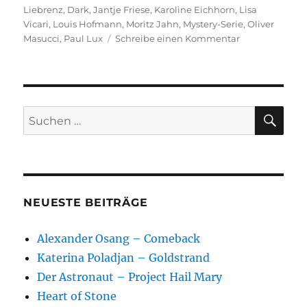
am
Liebrenz
,
Dark
,
Jantje Friese
,
Karoline Eichhorn
,
Lisa
Vicari
,
Louis Hofmann
,
Moritz Jahn
,
Mystery-Serie
,
Oliver
zu
Masucci
,
Paul Lux
Schreibe einen Kommentar
Dark
SU
Suchen
nach:
NEUESTE BEITRÄGE
Alexander Osang – Comeback
Katerina Poladjan – Goldstrand
Der Astronaut – Project Hail Mary
Heart of Stone