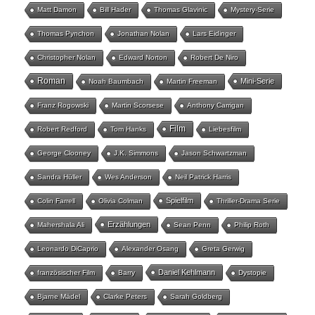
Matt Damon
Bill Hader
Thomas Glavinic
Mystery-Serie
Thomas Pynchon
Jonathan Nolan
Lars Eidinger
Christopher Nolan
Edward Norton
Robert De Niro
Roman
Mini-Serie
Noah Baumbach
Martin Freeman
Franz Rogowski
Martin Scorsese
Anthony Carrigan
Film
Robert Redford
Tom Hanks
Liebesfilm
George Clooney
J.K. Simmons
Jason Schwartzman
Sandra Hüller
Wes Anderson
Neil Patrick Harris
Spielfilm
Colin Farrell
Olivia Colman
Thriller-Drama Serie
Erzählungen
Mahershala Ali
Sean Penn
Philip Roth
Leonardo DiCaprio
Alexander Osang
Greta Gerwig
Daniel Kehlmann
französischer Film
Barry
Dystopie
Bjarne Mädel
Clarke Peters
Sarah Goldberg